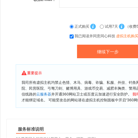
正式购买
试用7天
（收费
我已阅读并同意同心科技
虚拟主机购
重要提示
我司所有虚拟主机均禁止色情、木马、病毒、诈骗、私服、外挂、钓鱼
院、民营医院、弓驽刀剑、赌博用具、游戏币交易、减肥丰胸类、警用
信线路的
云服务器
并开通360网站卫士或百度云加速进行安全防护。
我
才能绑定域名。 可能受攻击的网站请在虚拟主机控制面板中开启“360网
服务标准说明