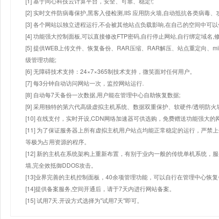
[1] 基于同心科技云计算平台，安全、可靠、稳定!;
[2] 实时文件防病毒保护,黑客入侵检测,IIS 应用防火墙,自动抵抗各类病毒、
[3] 各个网站以独立进程运行,不会被其他站点负载影响,在自己的空间中可以使用
[4] 功能强大控制面板,可以直接修改FTP密码,自行停止网站,自行绑定域名,
[5] 提供WEB上传文件、恢复备份、RAR压缩、RAR解压、站点重定向
级管理功能;
[6] 无障碍技术支持：24×7×365制技术支持，微笑面对任何用户。
[7] 每3分钟自动访问网站一次，监控网站运行.
[8] 自动每7天备份一次数据,用户能在管理中心自助恢复数据;
[9] 采用独特的第六代高级虚拟主机系统、数据双重保护、软硬件/透明防火
[10] 在线支付，实时开设,CDN网络加速器可供选购，免费赠送功能强大
[11] 为了保证服务器上所有虚拟主机用户站点均能正常稳定的运行，严禁上
等极为占用资源的程序。
[12] 新的主机在系统架构上重新布置，有别于业内一般的传统单机系统，
墙,完全效抵御DDOS攻击。
[13]业界完善的主机控制面板，40余项管理功能，可以自行在管理中心恢
[14]提供备案服务,空间开通后，请于7天内进行网站备案。
[15] 试用7天.开设方式选择为"试用7天"即可。