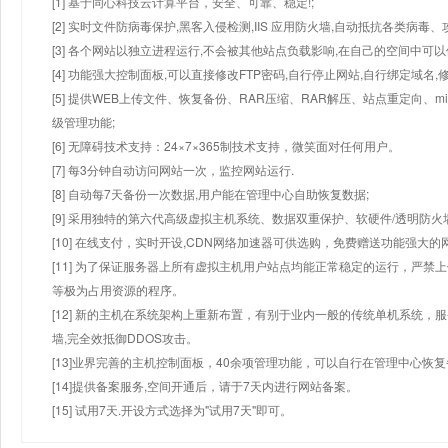
[1] 基于同心科技云计算平台，安全、可靠、稳定!;
[2] 实时文件防病毒保护,黑客入侵检测,IIS 应用防火墙,自动抵抗各类病毒、
[3] 各个网站以独立进程运行,不会被其他站点负载影响,在自己的空间中可以使用
[4] 功能强大控制面板,可以直接修改FTP密码,自行停止网站,自行绑定域名,
[5] 提供WEB上传文件、恢复备份、RAR压缩、RAR解压、站点重定向
级管理功能;
[6] 无障碍技术支持：24×7×365制技术支持，微笑面对任何用户。
[7] 每3分钟自动访问网站一次，监控网站运行.
[8] 自动每7天备份一次数据,用户能在管理中心自助恢复数据;
[9] 采用独特的第六代高级虚拟主机系统、数据双重保护、软硬件/透明防火
[10] 在线支付，实时开设,CDN网络加速器可供选购，免费赠送功能强大
[11] 为了保证服务器上所有虚拟主机用户站点均能正常稳定的运行，严禁上
等极为占用资源的程序。
[12] 新的主机在系统架构上重新布置，有别于业内一般的传统单机系统，
墙,完全效抵御DDOS攻击。
[13]业界完善的主机控制面板，40余项管理功能，可以自行在管理中心恢
[14]提供备案服务,空间开通后，请于7天内进行网站备案。
[15] 试用7天.开设方式选择为"试用7天"即可。