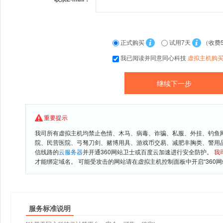
正式购买
试用7天
（收费
我已阅读并同意同心科技
虚拟主机购
重要提示
我司所有虚拟主机均禁止色情、木马、病毒、诈骗、私服、外挂、钓鱼
院、民营医院、弓驽刀剑、赌博用具、游戏币交易、减肥丰胸类、警用
信线路的
云服务器
并开通360网站卫士或百度云加速进行安全防护。
我
才能绑定域名。 可能受攻击的网站请在虚拟主机控制面板中开启“360网
服务标准说明