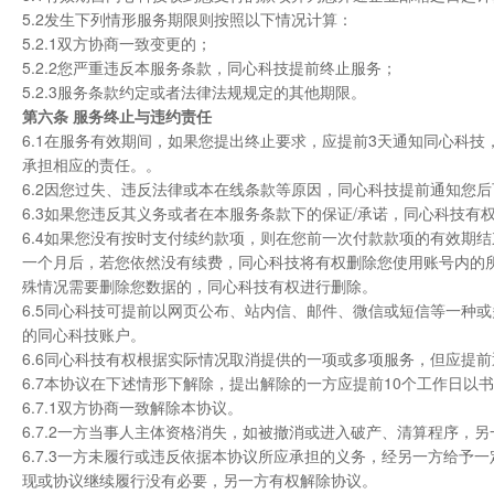
5.2发生下列情形服务期限则按照以下情况计算：
5.2.1双方协商一致变更的；
5.2.2您严重违反本服务条款，同心科技提前终止服务；
5.2.3服务条款约定或者法律法规规定的其他期限。
第六条 服务终止与违约责任
6.1在服务有效期间，如果您提出终止要求，应提前3天通知同心科
承担相应的责任。。
6.2因您过失、违反法律或本在线条款等原因，同心科技提前通知您
6.3如果您违反其义务或者在本服务条款下的保证/承诺，同心科技
6.4如果您没有按时支付续约款项，则在您前一次付款款项的有效期
一个月后，若您依然没有续费，同心科技将有权删除您使用账号内的
殊情况需要删除您数据的，同心科技有权进行删除。
6.5同心科技可提前以网页公布、站内信、邮件、微信或短信等一种
的同心科技账户。
6.6同心科技有权根据实际情况取消提供的一项或多项服务，但应提
6.7本协议在下述情形下解除，提出解除的一方应提前10个工作日以
6.7.1双方协商一致解除本协议。
6.7.2一方当事人主体资格消失，如被撤消或进入破产、清算程序
6.7.3一方未履行或违反依据本协议所应承担的义务，经另一方给
现或协议继续履行没有必要，另一方有权解除协议。