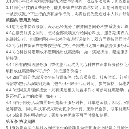
3.10同心科技有权根据实际情况取消提供的一项或多项服务，但应
3.11同心科技的某些服务可能具备账户授权管理功能，即您可将您
一被授权账户下进行的所有操作行为，均将被视为您通过本人账户所
第四条 费用及付款
4.1您同意本协议条款，表示已经充分了解并同意同心科技系统所计
4.2在接受服务之同时，您将全部款项支付给同心科技。服务期满双
以继续进行。但届时同心科技对价格进行调整的，双方同意按照届时
4.3同心科技保留在您未按照约定支付全部费用之前不向您提供服务
4.4同心科技将定期或不定期推出优惠活动，如：满减折扣、赠送服
解接受：
4.4.1所有的赠送服务项目或优惠活动均为同心科技在正常服务价
项目或优惠活动不可折价、冲抵服务价格；
4.4.2由于部分优惠活动存在前置条件（如会员资质、服务时长、
等需求进行活动规则更新（包含但不限于活动时间、参与资格、优惠
4.4.3您同意并理解接受：只有满足相关前置条件才可参与优惠活
退还您已支付的款项（如有）；
4.4.4由于部分活动前置条件是基于服务时长、订单总金额，因此
足等情况，同心科技有权采取恢复原价计费、废除代金券、取消优惠
4.4.5除非另有明确约定，否则多种优惠不可同时叠加使用。
第五条 协议期限
5.1有效期自同心科技收到您支付的款项并为您开通企业邮箱之日起