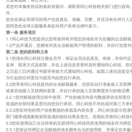
若您对本服务协议的条款有疑问，请联系同心科技相关部门进行咨询
作。
您在此保证所填写的用户信息真实、准确、完整，并且没有任何引人
您同意此全球云邮服务条款对用户具有法律约束力。
第一条 服务项目
1.1同心科技为您提供以您有效持有并指定的域名作为后缀的企业邮
1.2产品开通后，您拥有对其企业邮箱用户管理的权利，并自行负责
第二条 您的权利和义务
2.1您须在同心科技注册会员号，保证会员信息真实、有效，并依约
名单、联系方式及权限，并在上述信息变更时及时通知同心科技。您
之日起三日内通过书面等有效方式通知同心科技。如因上述信息提交
为引起的任何责任与损失均由您自行承担。
2.2您享有同心科技提供的企业邮箱服务，但您应自行准备接入互联网
或者其他接入互联网的装置，并自行承担接入互联网需支付的电话费
2.2.1您对邮箱使用过程中使用、产生的相关内容与数据承担全部
造成的全部结果及责任由您自行承担。同心科技不对此或对第三方承
2.2.2您应对您的用户业务数据的来源及内容负责，同心科技提示
部门规章或国家政策而造成的相应结果及责任。若因此导致同心科技
2.3您应使用自己合法持有的且获得同心科技同意使用的域名作为绑
2.3.1您保证对绑定企业邮箱的域名拥有合法的使用权，并保证在