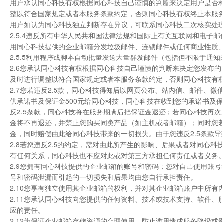
用户承认同心科技有权根据同心科技自己谨慎的判断来决定用户是否
整以符合国家规定或者本服务条款约定，否则同心科技有权终止本服
用户如认为同心科技独立判断存在异议，可联系同心科技二次核实处
2.5.4违反所有中华人民共和国法律法规和国际上有关互联网和电
用同心科技提供的企业邮箱分发垃圾邮件、连锁邮件或任何商业性质
2.5.5利用程序或脚本自动批量发送大量群发邮件（包括但不限于通
2.6您承认同心科技有权根据同心科技自己谨慎的判断来决定您发布
及时进行调整以符合国家规定或者本服务条款约定，否则同心科技有
2.7您若违反2.5款，同心科技得知后以网页公布、站内信、邮件
供承诺书及保证金500元给同心科技，同心科技在收到您的承诺书及
反2.5条款，同心科技将在服务期满后把保证金退还；若同心科技再
金将不再退还，并禁止您购买同类产品（如主机或者邮箱）；同时您若
金，同时赔偿由此给同心科技带来的一切损失。由于您违反2.5条款
2.8若您违反2.5的约定，需对由此所产生的影响、后果或者对同
有任何关系，同心科技也不应对此或对第三方承担任何责任或者义务
2.9您拥有同心科技提供的企业邮箱的账号和密码；您对自己使用账
号和密码泄漏而引起的一切损失和后果均由您自行承担责任。
2.10您享有独立使用其企业邮箱的权利，并对其企业邮箱账户中所
2.11您承认同心科技向您提供的任何资料、技术或技术支持、软件
应的责任。
2.12为保证企业邮箱存储资源的合理使用，防止滥用造成服务降级或