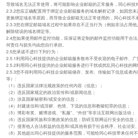
导致域名无法正常使用，将可能影响企业邮箱的正常服务，同心科技
2.3.2您应正确配置用于绑定企业邮箱服务的域名解析记录，如因您
更换绑定域名等原因，而导致企业邮箱无法正常使用的，同心科技不
2.3.3您在绑定邮箱域名过程中如果存在不正当行为（例如非法占
解除错误的域名绑定等。
2.4您如果使用邮件监控功能，应保证将定制的邮件监控功能用于合
何责任与损失均由您自行承担。
2.5您承诺不进行下列行为：
2.5.1利用同心科技提供的企业邮箱服务散布不受欢迎的电子邮件、广告
2.5.2利用同心科技提供的企业邮箱服务进行干扰或扰乱同心科技的
2.5.3您不得利用同心科技企业邮箱储存、发布、传输如下信息或者内
等）:
（1）违反国家法律法规政策的任何内容（信息）；
（2）违反国家规定的政治宣传和/或新闻信息；
（3）涉及国家秘密和/或安全的信息；
（4）封建迷信和/或淫秽、色情、下流的信息和教唆犯罪的信息；
（5）博彩有奖、赌博游戏、“私服”、“外挂”等非法互联网出版活动；
（6）违反国家民族和宗教政策的信息；防碍互联网运行安全的信息
（7）侵害他人合法权益的信息和/或其他有损于社会秩序、社会治安
（8）其他超出同心科技提供的服务范围，可能给同心科技带来任何