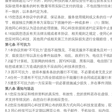
服务期限超过12个月的，则同心科技的最大赔偿责任不超过损害发生
实际使用本服务的时长/数量等而实际已支付的现金，不包括预付但
不一致的，以本条约定为准。
6.15您违反本协议中的承诺、保证条款、服务使用规则或义务的任
节，根据独立判断并单方采取以下措施中的一种或多种：（1）限制、
其他同心科技认为适合的处理措施。同心科技依据前述约定采取中止
6.16如因您违反有关法律法规或者本协议、相关规则之规定，使同
您应对同心科技、其他用户或相关第三方的实际损失进行全额赔偿，
第七条 不可抗力
7.1本协议所称“不可抗力”是指不能预见、不能克服并不能避免且
灾、瘟疫流行等以及社会事件如战争、动乱、政府行为、电信主干线
7.2鉴于计算机、互联网的特殊性，因Y2K问题、黑客问题、电信
给您或者第三方造成的损失不应由同心科技承担责任。
7.3 因不可抗力，使得本服务条款的履行不可能、不必要或者无意
7.4任何一方遇有不可抗力而全部或部分不能履行本合同或迟延履行
7.5遭受不可抗力的一方应采取一切必要措施减少损失，并在事件消
第八条 通知与送达
8.1您应当保证和维持资料的真实性、有效性，您的资料若存在虚假
术支持等情况的，由您自行承担相应责任。
8.2您应当根据同心科技官网公布的联系方式向同心科技发送通知，
8.3 同心科技可以不定期以网页公布、电子邮件、手机短信、站内