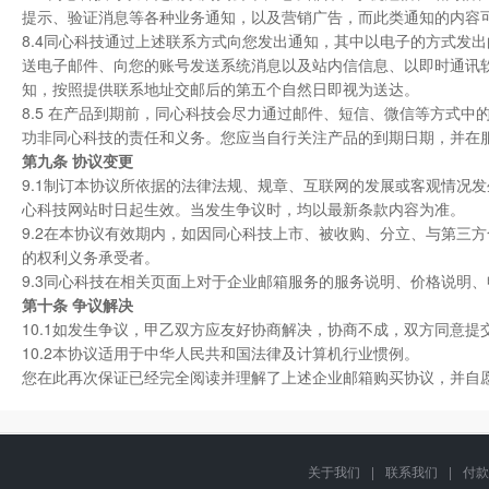
提示、验证消息等各种业务通知，以及营销广告，而此类通知的内容
8.4同心科技通过上述联系方式向您发出通知，其中以电子的方式发
送电子邮件、向您的账号发送系统消息以及站内信信息、以即时通讯
知，按照提供联系地址交邮后的第五个自然日即视为送达。
8.5 在产品到期前，同心科技会尽力通过邮件、短信、微信等方式
功非同心科技的责任和义务。您应当自行关注产品的到期日期，并在
第九条 协议变更
9.1制订本协议所依据的法律法规、规章、互联网的发展或客观情况
心科技网站时日起生效。当发生争议时，均以最新条款内容为准。
9.2在本协议有效期内，如因同心科技上市、被收购、分立、与第三
的权利义务承受者。
9.3同心科技在相关页面上对于企业邮箱服务的服务说明、价格说明
第十条 争议解决
10.1如发生争议，甲乙双方应友好协商解决，协商不成，双方同意提
10.2本协议适用于中华人民共和国法律及计算机行业惯例。
您在此再次保证已经完全阅读并理解了上述企业邮箱购买协议，并自
关于我们
|
联系我们
|
付款