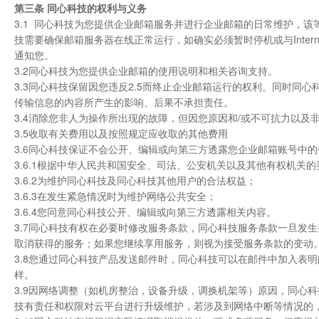
第三条 同心科技的权利与义务
3.1 同心科技为您提供企业邮箱服务并进行企业邮箱的日常维护，
技需要确保邮箱服务器在线正常运行，如确实必须暂时停机或与Inte
通知您。
3.2同心科技为您提供企业邮箱的使用说明和相关咨询支持。
3.3同心科技保留因您违反2.5而终止企业邮箱运行的权利。同时同
传输信息的内容所产生的影响、后果不承担责任。
3.4消除您非人为操作所出现的故障，但因您原因和/或不可抗力以及
3.5收取有关费用以及按照规定应收取的其他费用
3.6同心科技保证不会公开、编辑或向第三方透露您企业邮箱账号中
3.6.1根据中华人民共和国安全、司法、公安机关以及其他有权机关的
3.6.2为维护同心科技及同心科技其他用户的合法权益；
3.6.3在发生紧急情况时为维护网络公共安全；
3.6.4您同意同心科技公开、编辑或向第三方透露相关内容。
3.7同心科技有权在必要时修改服务条款，同心科技服务条款一旦发
取消获得的服务；如果您继续享用服务，则视为接受服务条款的变动
3.8您通过同心科技产品发送邮件时，同心科技可以在邮件中加入表
样。
3.9因网络调整（如机房整治，设备升级，调换机架等）原因，同心科
技有责任和权限对云平台进行升级维护，若涉及到网络中断等情况的