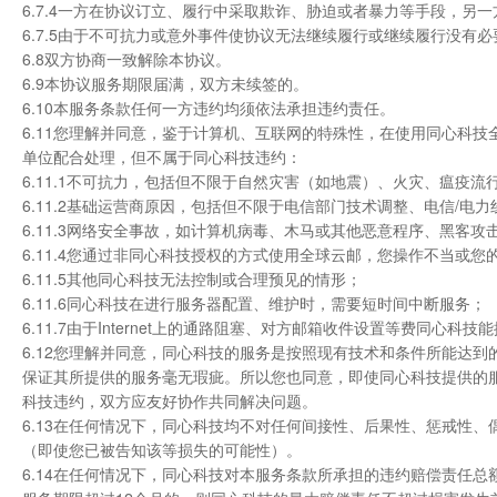
6.7.4一方在协议订立、履行中采取欺诈、胁迫或者暴力等手段，另
6.7.5由于不可抗力或意外事件使协议无法继续履行或继续履行没有
6.8双方协商一致解除本协议。
6.9本协议服务期限届满，双方未续签的。
6.10本服务条款任何一方违约均须依法承担违约责任。
6.11您理解并同意，鉴于计算机、互联网的特殊性，在使用同心科
单位配合处理，但不属于同心科技违约：
6.11.1不可抗力，包括但不限于自然灾害（如地震）、火灾、瘟疫
6.11.2基础运营商原因，包括但不限于电信部门技术调整、电信/电
6.11.3网络安全事故，如计算机病毒、木马或其他恶意程序、黑客攻
6.11.4您通过非同心科技授权的方式使用全球云邮，您操作不当或
6.11.5其他同心科技无法控制或合理预见的情形；
6.11.6同心科技在进行服务器配置、维护时，需要短时间中断服务；
6.11.7由于Internet上的通路阻塞、对方邮箱收件设置等费同
6.12您理解并同意，同心科技的服务是按照现有技术和条件所能达
保证其所提供的服务毫无瑕疵。所以您也同意，即使同心科技提供的
科技违约，双方应友好协作共同解决问题。
6.13在任何情况下，同心科技均不对任何间接性、后果性、惩戒性
（即使您已被告知该等损失的可能性）。
6.14在任何情况下，同心科技对本服务条款所承担的违约赔偿责任