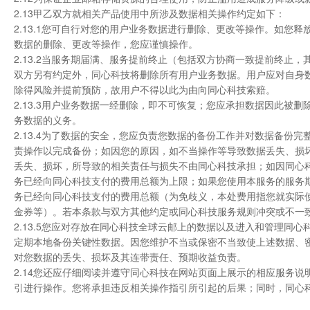
2.13甲乙双方就相关产品使用中所涉及数据相关操作约定如下：
2.13.1您可自行对您的用户业务数据进行删除、更改等操作。如
数据的删除、更改等操作，您应谨慎操作。
2.13.2当服务期届满、服务提前终止（包括双方协商一致提前终
双方另有约定外，同心科技将删除所有用户业务数据。用户应对自身
除得风险并提前预防，故用户不得以此为由向同心科技索赔。
2.13.3用户业务数据一经删除，即不可恢复；您应承担数据因此
务数据的义务。
2.13.4为了数据的安全，您应负责您数据的备份工作并对数据备
责操作以完成备份；如因您的原因，如不当操作等导致数据丢失、损
丢失、损坏，所导致的相关责任与损失不由同心科技承担；如因同心
务已经向同心科技支付的费用总额为上限；如果您使用本服务的服务期
务已经向同心科技支付的费用总额（为免歧义，本处费用指您就实际
金券等）。若本条款与双方其他约定或同心科技服务规则冲突或不一
2.13.5您应对存放在同心科技全球云邮上的数据以及进入和管理
定期本地备份关键性数据。因您维护不当或保密不当致使上述数据、
对您数据的丢失、损坏及其连带责任、预期收益负责。
2.14您还应仔细阅读并遵守同心科技在网站页面上展示的相应服务说
引进行操作。您将承担违反相关操作指引所引起的后果；同时，同心